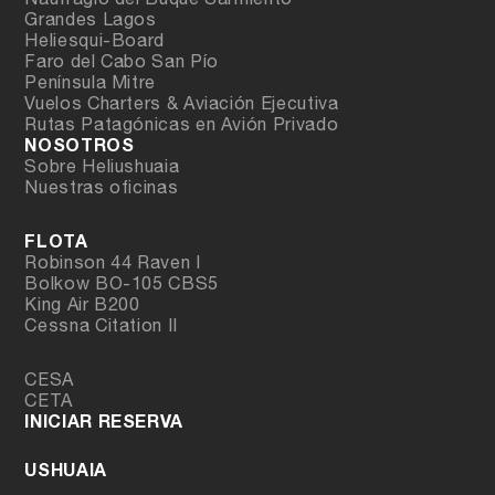
Naufragio del Buque Sarmiento
Grandes Lagos
Heliesqui-Board
Faro del Cabo San Pío
Península Mitre
Vuelos Charters & Aviación Ejecutiva
Rutas Patagónicas en Avión Privado
NOSOTROS
Sobre Heliushuaia
Nuestras oficinas
FLOTA
Robinson 44 Raven I
Bolkow BO-105 CBS5
King Air B200
Cessna Citation II
CESA
CETA
INICIAR RESERVA
USHUAIA